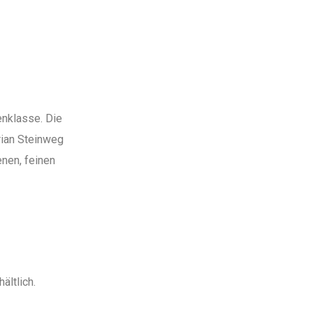
enklasse. Die
rian Steinweg
enen, feinen
ältlich.