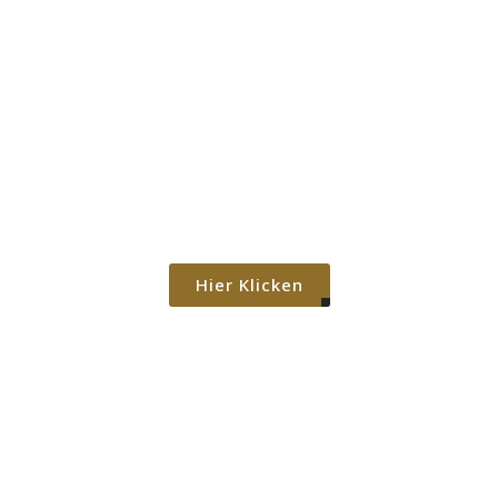
Projekte
Was meine Kunden
sagen
Hier Klicken