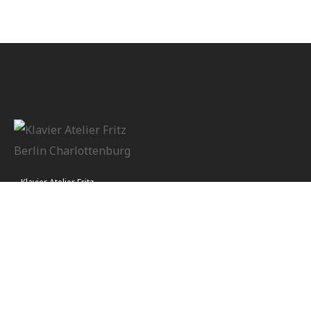
Klavier Atelier Fritz
Öffnungszeiten:
Montag - Samstag 14:00 - 19:00 Uhr
Kontakt
Impressum