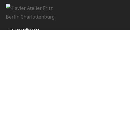
Klavier Atelier Fritz
Öffnungszeiten:
Montag - Samstag 14:00 - 19:00 Uhr
Kontakt
Impressum
Klaviere & Flügel
Aktuelle Highlights
August Förster
Wilhelm Steinberg