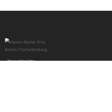
Klavier Atelier Fritz
Öffnungszeiten:
Montag - Samstag 14:00 - 19:00 Uhr
Kontakt
Impressum